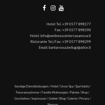
Hotel Tel.
+39 0577 898177
Fax:
+39 0577 898190
Hotel:
info@wellnesscentercasanova.it
Ristorante Tel./Fax:
+39 0577 898299
Email:
barbarossa.bellugi@alice.it
Sonstige Dienstleistungen:
/
Hotel
/
Unser Spa
/
Spa Hotels
/
Panoramazimmer
/
Familie Wohnungen
/
Pakete
/
Shop
/
Geschehen
/
Impressum
/
Gebiet
/
Blog
/
Galerie
/
Privacy
/
Sitemap