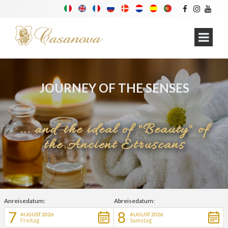
JOURNEY OF THE SENSES
... and the ideal of "Beauty" of
the Ancient Etruscans
Anreisedatum:
Abreisedatum:
7
8
AUGUST 2026
AUGUST 2026
Freitag
Samstag