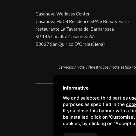
Casanova Wellness Center
Casanova Hotel Residence SPA e Beauty Farm
restaurante La Taverna del Barbarossa
SP 146 Località Casanova 6/c
53027 San Quirico D'Orcia (Siena)
Servicios
/
Hotel
/
Nuestro Spa
/
Hoteles Spa
/
S
Informative
We and selected third parties use
Copyright © Wellness Center 
purposes as specified in the
cook
If you close this banner with a ti
be installed, click on 'Customise'
cookies, by clicking on "Accept a