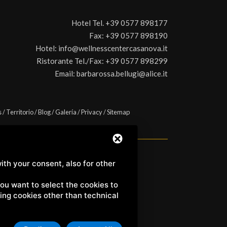
Hotel Tel.
+39 0577 898177
Fax:
+39 0577 898190
Hotel:
info@wellnesscentercasanova.it
Ristorante Tel./Fax:
+39 0577 898299
Email:
barbarossa.bellugi@alice.it
s
/
Territorio
/
Blog
/
Galería
/
Privacy
/
Sitemap
ith your consent, also for other
a) | C.F. e P.IVA 01158980522
 you want to select the cookies to
uding cookies other than technical