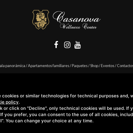
ala panorámica
/
Apartamentos familiares
/
Paquetes
/
Shop
/
Eventos
/
Contacto
 cookies or similar technologies for technical purposes and, w
Casanova s.r.l. | S.S. 146 Località Casanova 6/c | 53027 San Quirico D'Orcia (Sien
ie policy
.
ck or click on "Decline", only technical cookies will be used. If
. If you prefer, you can consent to the use of all cookies, incl
ll". You can change your choice at any time.