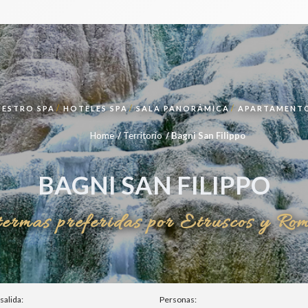
UESTRO SPA
HOTELES SPA
SALA PANORÁMICA
APARTAMENTO
Home
Territorio
Bagni San Filippo
BAGNI SAN FILIPPO
termas preferidas por Etruscos y Ro
salida:
Personas: