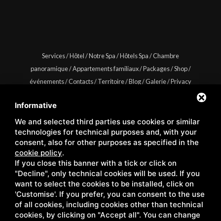
Services
/
Hôtel
/
Notre Spa
/
Hôtels Spa
/
Chambre
panoramique
/
Appartements familiaux
/
Packages
/
Shop
/
événements
/
Contacts
/
Territoire
/
Blog
/
Galerie
/
Privacy
/
Sitemap
Informative
We and selected third parties use cookies or similar
technologies for technical purposes and, with your
consent, also for other purposes as specified in the
Copyright © Wellness Center Casanova s.r.l. | S.S. 146
cookie policy
.
Località Casanova 6/c | 53027 San Quirico D'Orcia (Siena) |
If you close this banner with a tick or click on
"Decline", only technical cookies will be used. If you
C.F. e P.IVA 01158980522
want to select the cookies to be installed, click on
'Customise'. If you prefer, you can consent to the use
of all cookies, including cookies other than technical
cookies, by clicking on "Accept all". You can change