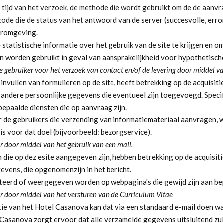
n, tijd van het verzoek, de methode die wordt gebruikt om de de aanvr
code die de status van het
antwoord van de server (succesvolle, error
eromgeving.
atistische informatie over het gebruik van de site te krijgen en om
n worden gebruikt in geval van aansprakelijkheid voor hypothetisch
e gebruiker voor het verzoek van contact en/of de levering door middel v
nvullen van formulieren op de site, heeft betrekking op de acquisitie
e andere persoonlijke gegevens die eventueel zijn toegevoegd. Spec
paalde diensten die op aanvraag zijn.
 de gebruikers die verzending van informatiemateriaal aanvragen, w
is voor dat doel (bijvoorbeeld: bezorgservice).
r door middel van het gebruik van een mail.
n die op dez esite aangegeven zijn, hebben betrekking op de acquisiti
vens, die opgenomenzijn in het bericht.
teerd of weergegeven worden op webpagina's die gewijd zijn aan bep
er door middel van het versturen van de Curriculum Vitae
tie van het Hotel Casanova kan dat via een standaard e-mail doen w
Casanova zorgt ervoor dat alle verzamelde gegevens uitsluitend zu