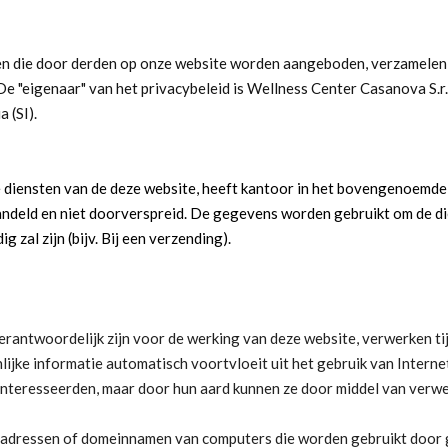
ten die door derden op onze website worden aangeboden, verzamelen
De "eigenaar" van het privacybeleid is Wellness Center Casanova S.r.l
 (SI).
e diensten van de deze website, heeft kantoor in het bovengenoemde 
andeld en niet doorverspreid. De gegevens worden gebruikt om de di
 zal zijn (bijv. Bij een verzending).
antwoordelijk zijn voor de werking van deze website, verwerken tij
ke informatie automatisch voortvloeit uit het gebruik van Interne
nteresseerden, maar door hun aard kunnen ze door middel van verw
P-adressen of domeinnamen van computers die worden gebruikt door 