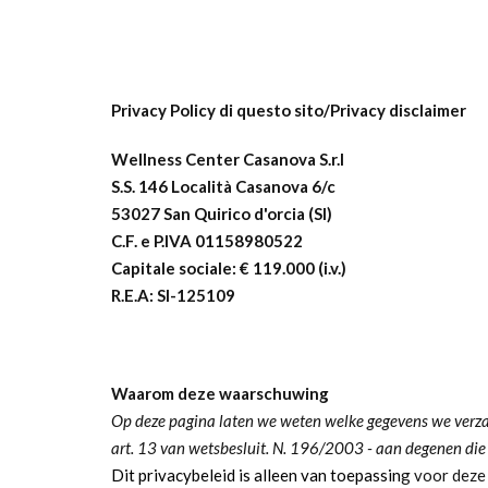
Privacy Policy di questo sito/Privacy disclaimer
Wellness Center Casanova S.r.l
S.S. 146 Località Casanova 6/c
53027 San Quirico d'orcia (SI)
C.F. e P.IVA 01158980522
Capitale sociale: € 119.000 (i.v.)
R.E.A: SI-125109
Waarom deze waarschuwing
Op deze pagina laten we weten welke gegevens we verz
art. 13 van wetsbesluit. N. 196/2003 - aan degenen die 
Dit privacybeleid is alleen van toepassin
g voor deze