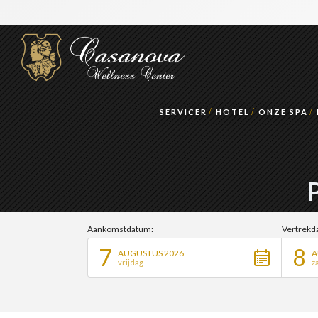
SERVICER
HOTEL
ONZE SPA
Aankomstdatum:
Vertrekd
7
8
AUGUSTUS 2026
A
vrijdag
z