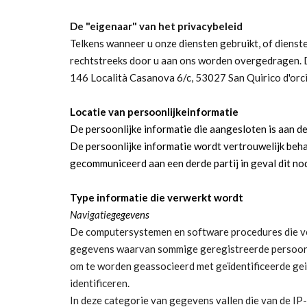
De "ei
genaar" van het privacybeleid
Telkens wanneer u onze diensten gebruikt, of diens
rechtstreeks door u aan ons worden overgedragen.
146 Località Casanova 6/c, 53027 San Quirico d'orcia
Locatie van persoonlijkeinformatie
De persoonlijke informatie die aangesloten is aan d
De persoonlijke informatie wordt vertrouwelijk beh
gecommuniceerd aan een derde partij in geval dit nodig
Type informatie die verwerkt wordt
Navigatie
gegevens
De computersystemen en software procedures die ver
gegevens waarvan sommige geregistreerde persoonlij
om te worden geassocieerd met geïdentificeerde gei
identificeren.
In deze categorie van gegevens vallen die van de I