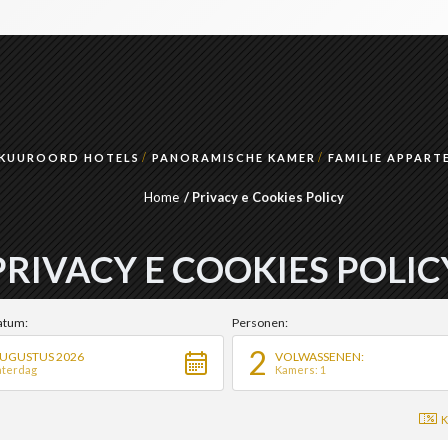
KUUROORD HOTELS
PANORAMISCHE KAMER
FAMILIE APPAR
Home
Privacy e Cookies Policy
PRIVACY E COOKIES POLIC
atum:
Personen:
2
UGUSTUS 2026
VOLWASSENEN:
aterdag
Kamers: 1
K