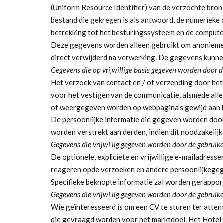
(Uniform Resource Identifier) ​​van de verzochte bro
bestand die gekregen is als antwoord, de numerieke 
betrekking tot het besturingssysteem en de comput
Deze gegevens worden alleen gebruikt om anonieme st
direct verwijderd na verwerking. De gegevens kunne
Gegevens die op vrijwillige basis gegeven worden door d
Het verzoek van contact en / of verzending door het i
voor het vestigen van de communicatie, alsmede all
of weergegeven worden op webpagina’s gewijd aan be
De persoonlijke informatie die gegeven worden door
worden verstrekt aan derden, indien dit noodzakelijk 
Gegevens die vrijwillig gegeven worden door de gebruike
De optionele, expliciete en vrijwillige e-mailadresse
reageren opde verzoeken en andere persoonlijkegege
Specifieke beknopte informatie zal worden gerappor
Gegevens die vrijwillig gegeven worden door de gebruik
Wie geïnteresseerd is om een CV te sturen ter atten
die gevraagd worden voor het marktdoel.
Het Hotel 