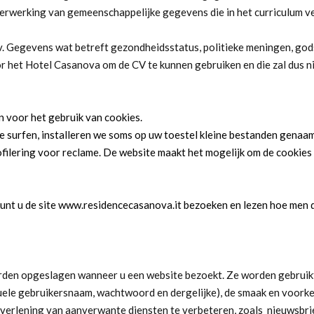
 verwerking van gemeenschappelijke gegevens die in het curriculum
. Gegevens wat betreft gezondheidsstatus, politieke meningen, gods
or het Hotel Casanova om de CV te kunnen gebruiken en die zal dus 
 voor het gebruik van cookies.
 surfen, installeren we soms op uw toestel kleine bestanden genaam
filering voor reclame. De website maakt het mogelijk om de cookies
kunt u de site www.residencecasanova.it bezoeken en lezen hoe men d
orden opgeslagen wanneer u een website bezoekt. Ze worden gebruik
tuele gebruikersnaam, wachtwoord en dergelijke), de smaak en voorke
verlening van aanverwante diensten te verbeteren, zoals nieuwsbrie