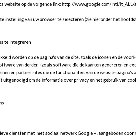
ics website op de volgende link: http://www.google.com/intl/it_ALL/a
te instelling van uw browser te selecteren (zie hieronder het hoofdst
es te integreren
kkeld worden op de pagina's van de site, zoals de iconen en de voorke
 software van derden (zoals software die de kaarten genereren en ex
n en partner sites die de functionaliteit van de website pagina's a
 uitgenodigd om de informatie over privacy en het gebruik van cook
ms
tieve diensten met met sociaal netwerk Google +, aangeboden door 