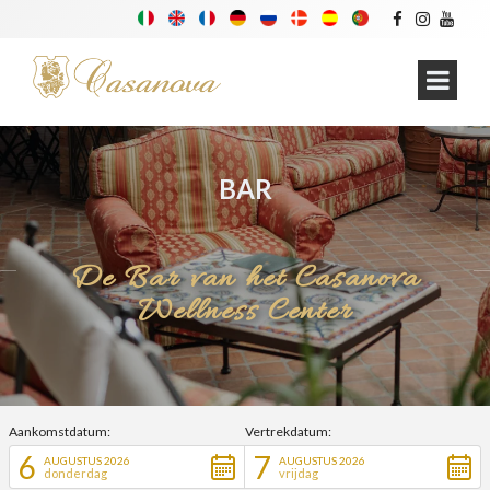
BAR
De Bar van het Casanova
Wellness Center
Aankomstdatum:
Vertrekdatum:
6
7
AUGUSTUS 2026
AUGUSTUS 2026
donderdag
vrijdag