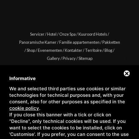
Servicer
/
Hotel
/
Onze Spa
/
Kuuroord Hotels
/
Panoramische Kamer
/
Familie appartementen
/
Pakketten
/
Shop
/
Evenementen
/
Kontakter
/
Territoire
/
Blog
/
Gallery
/
Privacy
/
Sitemap
Informative
We and selected third parties use cookies or similar
Copyright © Wellness Center Casanova s.r.l. | S.S. 146
technologies for technical purposes and, with your
Località Casanova 6/c | 53027 San Quirico D'Orcia (Siena) |
consent, also for other purposes as specified in the
cookie policy
.
C.F. e P.IVA 01158980522
If you close this banner with a tick or click on
"Decline", only technical cookies will be used. If you
want to select the cookies to be installed, click on
'Customise'. If you prefer, you can consent to the use