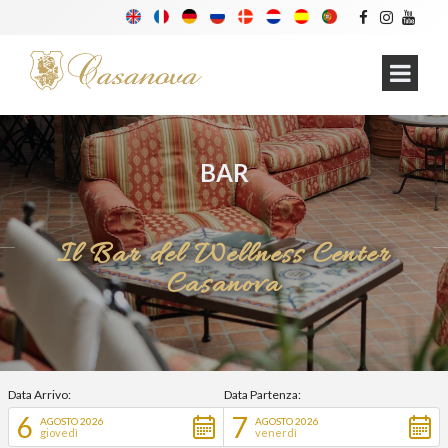
BAR
Il Bar del Wellness Center
Casanova
Data Arrivo:
Data Partenza:
6
7
AGOSTO 2026
AGOSTO 2026
giovedì
venerdì