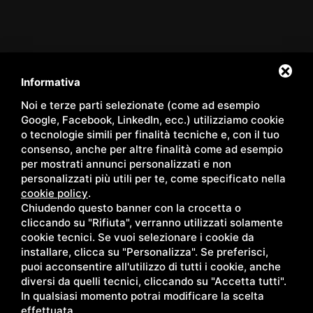
Servizi
/
Hotel
/
La nostra Spa
/
Hotel Spa
/
Panoramic Room
/
Family Apartments
/
Pacchetti
/
Shop
/
Eventi
/
Contatti
/
Informativa
Territorio
/
Blog
/
Gallery
/
Privacy
/
Sitemap
Noi e terze parti selezionate (come ad esempio
Google, Facebook, LinkedIn, ecc.) utilizziamo cookie
o tecnologie simili per finalità tecniche e, con il tuo
consenso, anche per altre finalità come ad esempio
per mostrati annunci personalizzati e non
Copyright © Wellness Center Casanova s.r.l. | S.S. 146
personalizzati più utili per te, come specificato nella
Località Casanova 6/c | 53027 San Quirico D'Orcia (Siena) |
cookie policy
.
Chiudendo questo banner con la crocetta o
C.F. e P.IVA 01158980522
cliccando su "Rifiuta", verranno utilizzati solamente
cookie tecnici. Se vuoi selezionare i cookie da
installare, clicca su "Personalizza". Se preferisci,
puoi acconsentire all'utilizzo di tutti i cookie, anche
diversi da quelli tecnici, cliccando su "Accetta tutti".
In qualsiasi momento potrai modificare la scelta
effettuata.