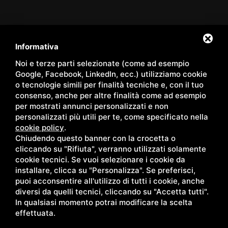
Servizi
/
Hotel
/
La nostra Spa
/
Hotel Spa
/
Panoramic Room
/
Family Apartments
/
Pacchetti
/
Shop
/
Eventi
/
Contatti
/
Informativa
Territorio
/
Blog
/
Gallery
/
Privacy
/
Sitemap
Noi e terze parti selezionate (come ad esempio
Google, Facebook, LinkedIn, ecc.) utilizziamo cookie
o tecnologie simili per finalità tecniche e, con il tuo
consenso, anche per altre finalità come ad esempio
per mostrati annunci personalizzati e non
Copyright © Wellness Center Casanova s.r.l. | S.S. 146
personalizzati più utili per te, come specificato nella
Località Casanova 6/c | 53027 San Quirico D'Orcia (Siena) |
cookie policy
.
Chiudendo questo banner con la crocetta o
C.F. e P.IVA 01158980522
cliccando su "Rifiuta", verranno utilizzati solamente
cookie tecnici. Se vuoi selezionare i cookie da
installare, clicca su "Personalizza". Se preferisci,
puoi acconsentire all'utilizzo di tutti i cookie, anche
diversi da quelli tecnici, cliccando su "Accetta tutti".
In qualsiasi momento potrai modificare la scelta
effettuata.