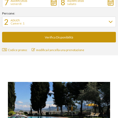
7
8
AGOSTO 2026
AGOSTO 2026
venerdì
sabato
Persone:
2
ADULTI:
Camere: 1
Codice promo:
modifica/cancella una prenotazione