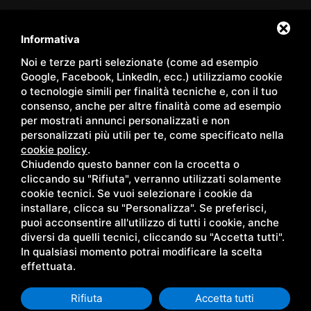
Servizi
/
Hotel
/
La nostra Spa
/
Hotel Spa
/
Panoramic Room
/
Family Apartments
/
Pacchetti
/
Shop
/
Eventi
/
Contatti
/
Informativa
Territorio
/
Blog
/
Gallery
/
Privacy
/
Sitemap
Noi e terze parti selezionate (come ad esempio
Google, Facebook, LinkedIn, ecc.) utilizziamo cookie
o tecnologie simili per finalità tecniche e, con il tuo
consenso, anche per altre finalità come ad esempio
per mostrati annunci personalizzati e non
Copyright © Wellness Center Casanova s.r.l. | S.S. 146
personalizzati più utili per te, come specificato nella
Località Casanova 6/c | 53027 San Quirico D'Orcia (Siena) |
cookie policy
.
Chiudendo questo banner con la crocetta o
C.F. e P.IVA 01158980522
cliccando su "Rifiuta", verranno utilizzati solamente
cookie tecnici. Se vuoi selezionare i cookie da
installare, clicca su "Personalizza". Se preferisci,
puoi acconsentire all'utilizzo di tutti i cookie, anche
diversi da quelli tecnici, cliccando su "Accetta tutti".
In qualsiasi momento potrai modificare la scelta
effettuata.
Rifiuta
Accetta tutti