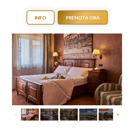
INFO
PRENOTA ORA
1
/
10