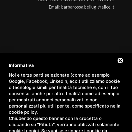
Email:
barbarossa.bellugi@alice.it
Servizi
/
Hotel
/
La nostra Spa
/
Hotel Spa
/
Panoramic Room
/
Family Apartments
/
Pacchetti
/
Shop
/
Eventi
/
Contatti
/
Informativa
Territorio
/
Blog
/
Gallery
/
Privacy
/
Sitemap
Noi e terze parti selezionate (come ad esempio
Google, Facebook, LinkedIn, ecc.) utilizziamo cookie
o tecnologie simili per finalità tecniche e, con il tuo
consenso, anche per altre finalità come ad esempio
per mostrati annunci personalizzati e non
Copyright © Wellness Center Casanova s.r.l. | S.S. 146
personalizzati più utili per te, come specificato nella
Località Casanova 6/c | 53027 San Quirico D'Orcia (Siena) |
cookie policy
.
C.F. e P.IVA 01158980522
Chiudendo questo banner con la crocetta o
cliccando su "Rifiuta", verranno utilizzati solamente
cookie tecnici. Se vuoi selezionare i cookie da