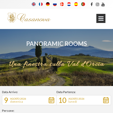
PANORAMIC ROOMS
Una finestra sulla Val d'Orcia
Data Arrivo:
Data Partenza:
9
10
AGOSTO 2026
AGOSTO 2026
domenica
lunedì
Persone: