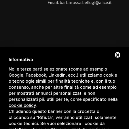
Email:
barbarossa.bellugi@alice.it
Servizi
/
Hotel
/
La nostra Spa
/
Hotel Spa
/
Panoramic Room
/
Family Apartments
/
Pacchetti
/
Shop
/
Eventi
/
Contatti
/
Informativa
Territorio
/
Blog
/
Gallery
/
Privacy
/
Sitemap
Noi e terze parti selezionate (come ad esempio
Google, Facebook, LinkedIn, ecc.) utilizziamo cookie
o tecnologie simili per finalità tecniche e, con il tuo
consenso, anche per altre finalità come ad esempio
per mostrati annunci personalizzati e non
Copyright © Wellness Center Casanova s.r.l. | S.S. 146
personalizzati più utili per te, come specificato nella
Località Casanova 6/c | 53027 San Quirico D'Orcia (Siena) |
cookie policy
.
Chiudendo questo banner con la crocetta o
C.F. e P.IVA 01158980522
cliccando su "Rifiuta", verranno utilizzati solamente
cookie tecnici. Se vuoi selezionare i cookie da