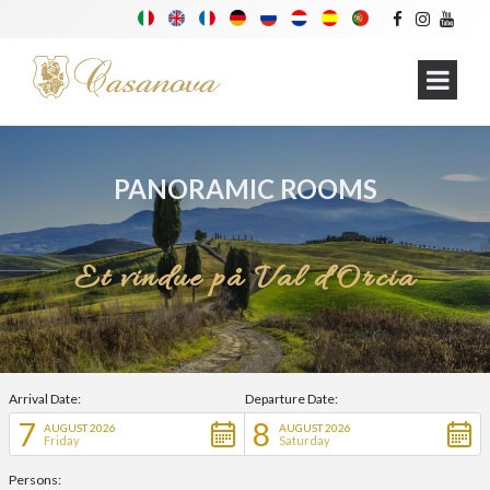
PANORAMIC ROOMS
Et vindue på Val d'Orcia
Arrival Date:
Departure Date:
7
8
AUGUST 2026
AUGUST 2026
Friday
Saturday
Persons: