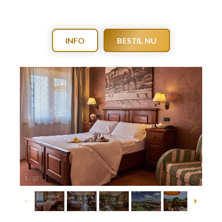
INFO
BESTIL NU
1
/
10