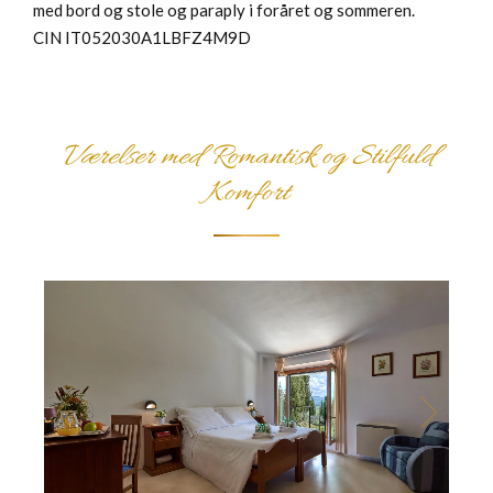
med bord og stole og paraply i foråret og sommeren.
CIN IT052030A1LBFZ4M9D
Værelser med Romantisk og Stilfuld
Komfort