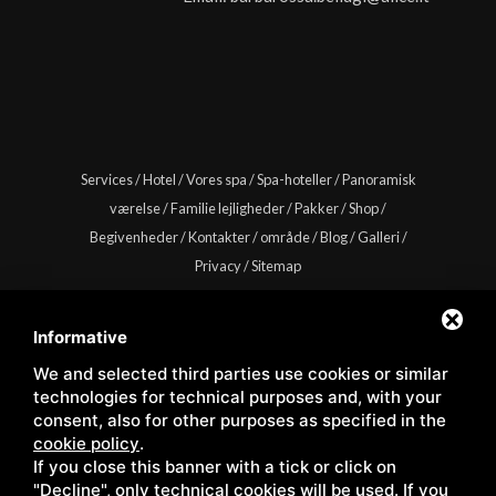
Services
/
Hotel
/
Vores spa
/
Spa-hoteller
/
Panoramisk
værelse
/
Familie lejligheder
/
Pakker
/
Shop
/
Begivenheder
/
Kontakter
/
område
/
Blog
/
Galleri
/
Privacy
/
Sitemap
Informative
We and selected third parties use cookies or similar
Copyright © Wellness Center Casanova s.r.l. | S.S. 146
technologies for technical purposes and, with your
Località Casanova 6/c | 53027 San Quirico D'Orcia (Siena) |
consent, also for other purposes as specified in the
C.F. e P.IVA 01158980522
cookie policy
.
If you close this banner with a tick or click on
"Decline", only technical cookies will be used. If you