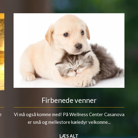
Firbenede venner
e
Vi må også komme med! På Wellness Center Casanova
er små og mellestore kæledyr velkomne...
LÆS ALT