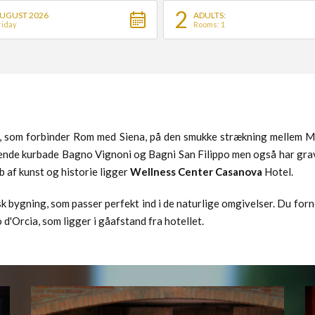
2
UGUST 2026
ADULTS:
riday
Rooms: 1
e, som forbinder Rom med Siena, på den smukke strækning mellem Mo
edende kurbade Bagno Vignoni og Bagni San Filippo men også har grave
b af kunst og historie ligger
Wellness Center Casanova
Hotel.
k bygning, som passer perfekt ind i de naturlige omgivelser. Du forn
d'Orcia, som ligger i gåafstand fra hotellet.