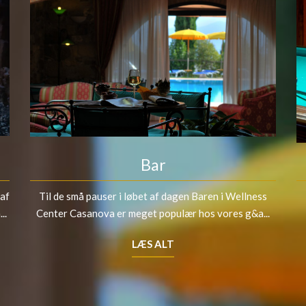
Bar
 af
Til de små pauser i løbet af dagen Baren i Wellness
..
Center Casanova er meget populær hos vores g&a...
LÆS ALT