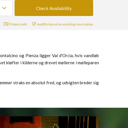
Promo code:
modify/cancel an existing reservation
ntalcino og Pienza ligger Val d'Orcia, hvis vandløb
t kløfter i kilderne og drevet møllerne i mølleparen
emmer straks en absolut fred, og udsigten breder sig