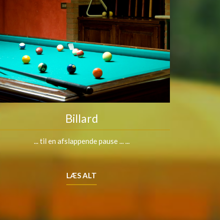
Billard
... til en afslappende pause ... ...
LÆS ALT