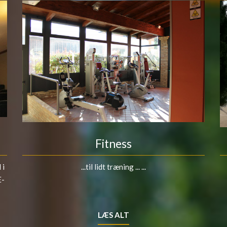
Fitness
 i
...til lidt træning ... ...
E-
LÆS ALT