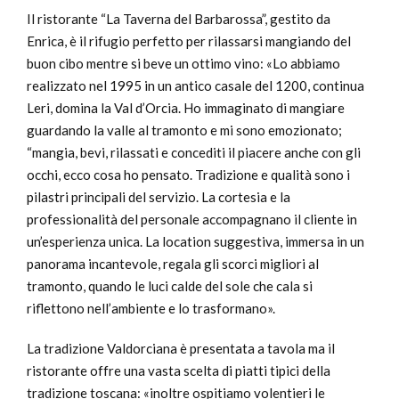
Il ristorante “La Taverna del Barbarossa”, gestito da
Enrica, è il rifugio perfetto per rilassarsi mangiando del
buon cibo mentre si beve un ottimo vino: «Lo abbiamo
realizzato nel 1995 in un antico casale del 1200, continua
Leri, domina la Val d’Orcia. Ho immaginato di mangiare
guardando la valle al tramonto e mi sono emozionato;
“mangia, bevi, rilassati e concediti il piacere anche con gli
occhi, ecco cosa ho pensato. Tradizione e qualità sono i
pilastri principali del servizio. La cortesia e la
professionalità del personale accompagnano il cliente in
un’esperienza unica. La location suggestiva, immersa in un
panorama incantevole, regala gli scorci migliori al
tramonto, quando le luci calde del sole che cala si
riflettono nell’ambiente e lo trasformano».
La tradizione Valdorciana è presentata a tavola ma il
ristorante offre una vasta scelta di piatti tipici della
tradizione toscana: «inoltre ospitiamo volentieri le