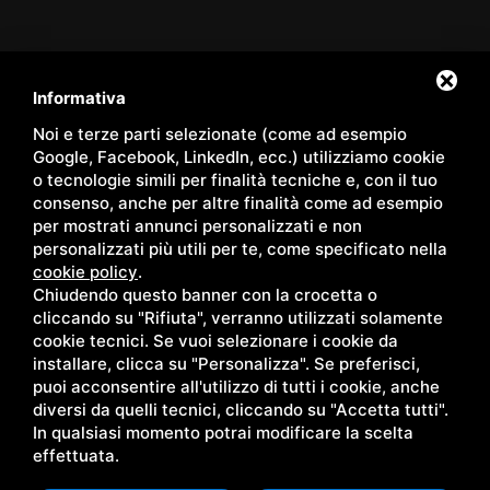
Informativa
Servizi
/
Hotel
/
La nostra Spa
/
Hotel Spa
/
Panoramic Room
Noi e terze parti selezionate (come ad esempio
/
Family Apartments
/
Pacchetti
/
Shop
/
Eventi
/
Contatti
/
Google, Facebook, LinkedIn, ecc.) utilizziamo cookie
Territorio
/
Blog
/
Gallery
/
Privacy
/
Sitemap
o tecnologie simili per finalità tecniche e, con il tuo
consenso, anche per altre finalità come ad esempio
per mostrati annunci personalizzati e non
personalizzati più utili per te, come specificato nella
cookie policy
.
Copyright © Wellness Center Casanova s.r.l. | S.S. 146
Chiudendo questo banner con la crocetta o
Località Casanova 6/c | 53027 San Quirico D'Orcia (Siena) |
cliccando su "Rifiuta", verranno utilizzati solamente
cookie tecnici. Se vuoi selezionare i cookie da
C.F. e P.IVA 01158980522
installare, clicca su "Personalizza". Se preferisci,
puoi acconsentire all'utilizzo di tutti i cookie, anche
diversi da quelli tecnici, cliccando su "Accetta tutti".
In qualsiasi momento potrai modificare la scelta
effettuata.