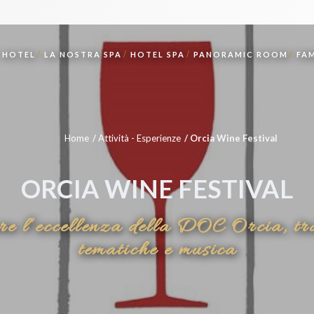
HOTEL
LA NOSTRA SPA
HOTEL SPA
PANORAMIC ROOM
FA
Home
Attività - Esperienze
Orcia Wine Festival
ORCIA WINE FESTIVAL
ere l’eccellenza della DOC Orcia, tra
tematiche e musica