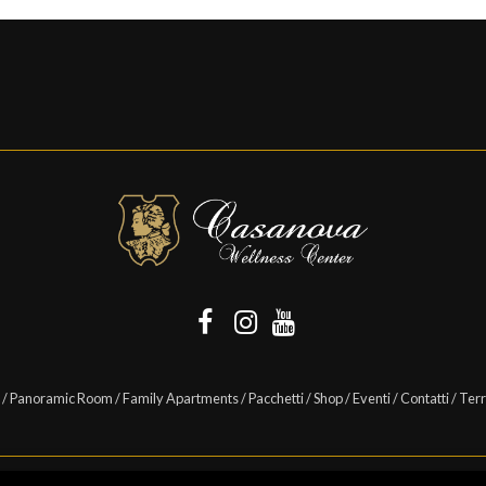
/
Panoramic Room
/
Family Apartments
/
Pacchetti
/
Shop
/
Eventi
/
Contatti
/
Terr