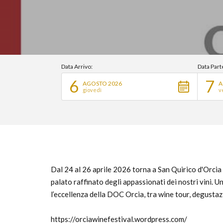
Data Arrivo:
Data Part
6
7
AGOSTO 2026
A
giovedì
v
Dal 24 al 26 aprile 2026 torna a San Quirico d'Orcia 
palato raffinato degli appassionati dei nostri vini. 
l’eccellenza della DOC Orcia, tra wine tour, degusta
https://orciawinefestival.wordpress.com/