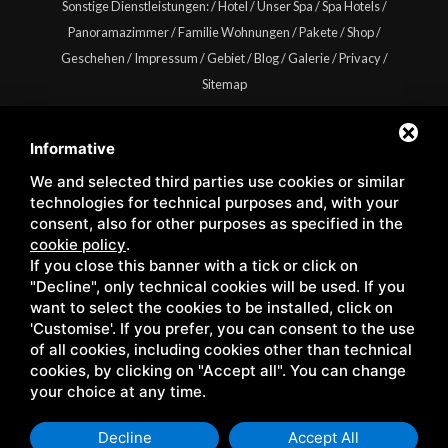
Sonstige Dienstleistungen:
/
Hotel
/
Unser Spa
/
Spa Hotels
/
Panoramazimmer
/
Familie Wohnungen
/
Pakete
/
Shop
/
Geschehen
/
Impressum
/
Gebiet
/
Blog
/
Galerie
/
Privacy
/
Sitemap
Informative
We and selected third parties use cookies or similar
Copyright © Wellness Center Casanova s.r.l. | S.S. 146
technologies for technical purposes and, with your
Località Casanova 6/c | 53027 San Quirico D'Orcia (Siena) |
consent, also for other purposes as specified in the
cookie policy
.
C.F. e P.IVA 01158980522
If you close this banner with a tick or click on
"Decline", only technical cookies will be used. If you
want to select the cookies to be installed, click on
'Customise'. If you prefer, you can consent to the use
of all cookies, including cookies other than technical
cookies, by clicking on "Accept all". You can change
your choice at any time.
Decline
Accept All