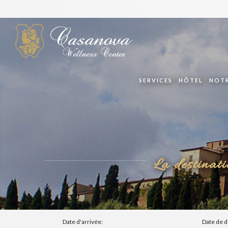
SERVICES
HÔTEL
NOTR
La destinat
Date d'arrivée:
Date de d