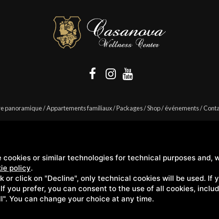
e panoramique
/
Appartements familiaux
/
Packages
/
Shop
/
événements
/
Conta
 cookies or similar technologies for technical purposes and, w
Casanova s.r.l. | S.S. 146 Località Casanova 6/c | 53027 San Quirico D'Orcia (Sien
ie policy
.
ck or click on "Decline", only technical cookies will be used. If
. If you prefer, you can consent to the use of all cookies, incl
ll". You can change your choice at any time.