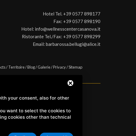
Hotel Tel.
+39 0577 898177
Fax:
+39 0577 898190
Hotel:
info@wellnesscentercasanova.it
Ristorante Tel./Fax:
+39 0577 898299
Email:
barbarossa.bellugi@alice.it
cts
/
Territoire
/
Blog
/
Galerie
/
Privacy
/
Sitemap
ith your consent, also for other
a) | C.F. e P.IVA 01158980522
 you want to select the cookies to
uding cookies other than technical