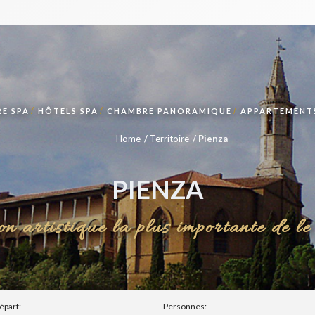
E SPA
HÔTELS SPA
CHAMBRE PANORAMIQUE
APPARTEMENTS
Home
Territoire
Pienza
PIENZA
ion artistique la plus importante de l
épart:
Personnes: