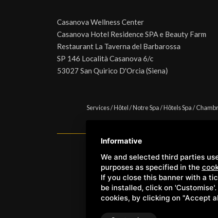
Casanova Wellness Center
Casanova Hotel Residence SPA e Beauty Farm
Restaurant La Taverna del Barbarossa
SP 146 Località Casanova 6/c
53027 San Quirico D'Orcia (Siena)
Services
/
Hôtel
/
Notre Spa
/
Hôtels Spa
/
Chambr
Informative
We and selected third parties use
Copyright © Wellness Center 
purposes as specified in the
cook
If you close this banner with a ti
be installed, click on 'Customise'
cookies, by clicking on "Accept a