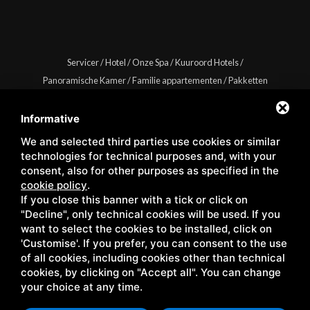
Servicer
/
Hotel
/
Onze Spa
/
Kuuroord Hotels
/
Panoramische Kamer
/
Familie appartementen
/
Pakketten
/
Shop
/
Evenementen
/
Kontakter
/
Territoire
/
Blog
/
Gallery
/
Privacy
/
Sitemap
Informative
We and selected third parties use cookies or similar
technologies for technical purposes and, with your
consent, also for other purposes as specified in the
cookie policy
.
Copyright © Wellness Center Casanova s.r.l. | S.S. 146
If you close this banner with a tick or click on
Località Casanova 6/c | 53027 San Quirico D'Orcia (Siena) |
"Decline", only technical cookies will be used. If you
C.F. e P.IVA 01158980522
want to select the cookies to be installed, click on
'Customise'. If you prefer, you can consent to the use
of all cookies, including cookies other than technical
cookies, by clicking on "Accept all". You can change
your choice at any time.