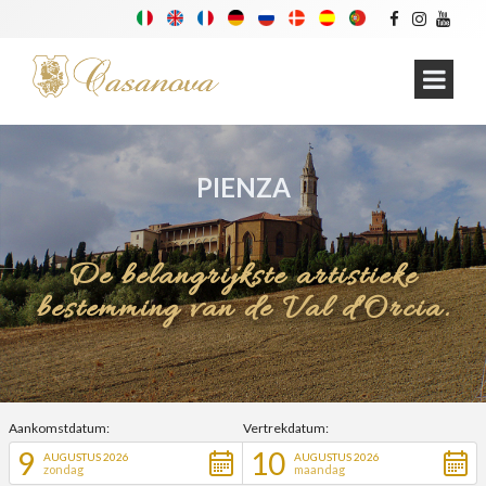
PIENZA
De belangrijkste artistieke
bestemming van de Val d'Orcia.
Aankomstdatum:
Vertrekdatum:
9
10
AUGUSTUS 2026
AUGUSTUS 2026
zondag
maandag