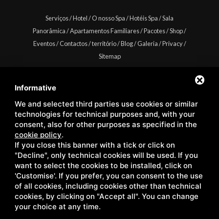
Serviços
/
Hotel
/
O nosso Spa
/
Hotéis Spa
/
Sala
Panorâmica
/
Apartamentos Familiares
/
Pacotes
/
Shop
/
Eventos
/
Contactos
/
território
/
Blog
/
Galeria
/
Privacy
/
Sitemap
Informative
We and selected third parties use cookies or similar
Copyright © Wellness Center Casanova s.r.l. | S.S. 146
technologies for technical purposes and, with your
Località Casanova 6/c | 53027 San Quirico D'Orcia (Siena) |
consent, also for other purposes as specified in the
cookie policy
.
C.F. e P.IVA 01158980522
If you close this banner with a tick or click on
"Decline", only technical cookies will be used. If you
want to select the cookies to be installed, click on
'Customise'. If you prefer, you can consent to the use
of all cookies, including cookies other than technical
cookies, by clicking on "Accept all". You can change
your choice at any time.