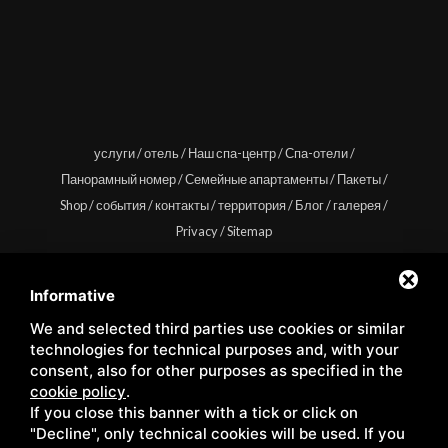
услуги
/
отель
/
Наш спа-центр
/
Спа-отели
/
Панорамный номер
/
Семейные апартаменты
/
Пакеты
/
Shop
/
события
/
контакты
/
территория
/
Блог
/
галерея
/
Privacy
/
Sitemap
Informative
We and selected third parties use cookies or similar
Copyright © Wellness Center Casanova s.r.l. | S.S. 146
technologies for technical purposes and, with your
Località Casanova 6/c | 53027 San Quirico D'Orcia (Siena) |
consent, also for other purposes as specified in the
cookie policy
.
C.F. e P.IVA 01158980522
If you close this banner with a tick or click on
"Decline", only technical cookies will be used. If you