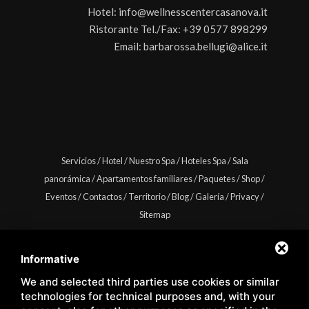
Hotel:
info@wellnesscentercasanova.it
Ristorante Tel./Fax:
+39 0577 898299
Email:
barbarossa.bellugi@alice.it
Servicios
/
Hotel
/
Nuestro Spa
/
Hoteles Spa
/
Sala
panorámica
/
Apartamentos familiares
/
Paquetes
/
Shop
/
Eventos
/
Contactos
/
Territorio
/
Blog
/
Galería
/
Privacy
/
Sitemap
Informative
We and selected third parties use cookies or similar
Copyright © Wellness Center Casanova s.r.l. | S.S. 146
technologies for technical purposes and, with your
Località Casanova 6/c | 53027 San Quirico D'Orcia (Siena) |