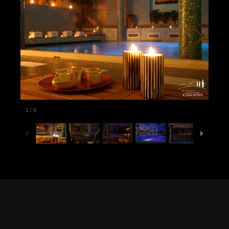
1
/
9