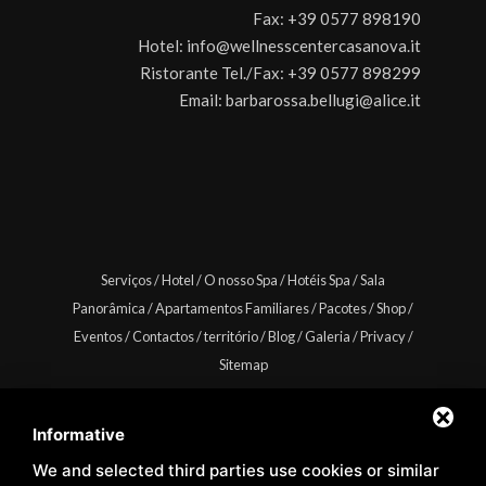
Fax:
+39 0577 898190
Hotel:
info@wellnesscentercasanova.it
Ristorante Tel./Fax:
+39 0577 898299
Email:
barbarossa.bellugi@alice.it
Serviços
/
Hotel
/
O nosso Spa
/
Hotéis Spa
/
Sala
Panorâmica
/
Apartamentos Familiares
/
Pacotes
/
Shop
/
Eventos
/
Contactos
/
território
/
Blog
/
Galeria
/
Privacy
/
Sitemap
Informative
We and selected third parties use cookies or similar
Copyright © Wellness Center Casanova s.r.l. | S.S. 146