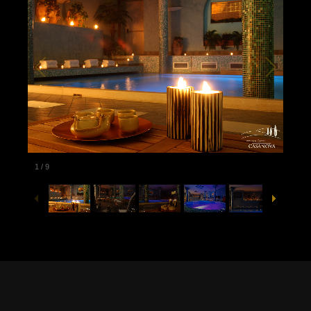
1
/
9