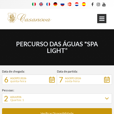
PERCURSO DAS ÁGUAS "SPA
LIGHT”
Data de chegada:
Data de partida:
6
7
AGOSTO 2026
AGOSTO 2026
quinta-feira
sexta-feira
Pessoas:
2
ADULTOS:
Quartos: 1