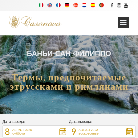
БАНЬИ-САН-ФИЛИППО
Термы, предпочитаемые
этруссками и римлянами
Дата заезда:
Дата выезда:
8
9
АВГУСТ 2026
АВГУСТ 2026
суббота
воскресенье