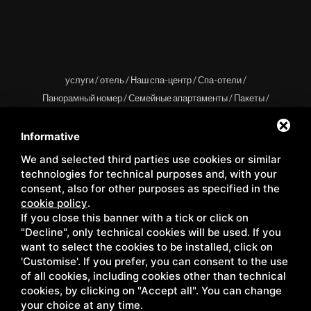
услуги
/
отель
/
Наш спа-центр
/
Спа-отели
/
Панорамный номер
/
Семейные апартаменты
/
Пакеты
/
Shop
/
события
/
контакты
/
территория
/
Блог
/
галерея
/
Privacy
/
Sitemap
Informative
We and selected third parties use cookies or similar
technologies for technical purposes and, with your
consent, also for other purposes as specified in the
cookie policy
.
Copyright © Wellness Center Casanova s.r.l. | S.S. 146
If you close this banner with a tick or click on
Località Casanova 6/c | 53027 San Quirico D'Orcia (Siena) |
"Decline", only technical cookies will be used. If you
C.F. e P.IVA 01158980522
want to select the cookies to be installed, click on
'Customise'. If you prefer, you can consent to the use
of all cookies, including cookies other than technical
cookies, by clicking on "Accept all". You can change
your choice at any time.