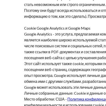
стать невозможным или строго ограниченным.
Поэтому они будут всегда использоваться и от
информацию о том, как это сделать). Просматри
Cookie Google Analytics
и
Google Maps
Google Analytics - это услуга, предлагаемая к
является наиболее широко используемой стати
числе поисковых систем и социальных сетей, п
также ссылки в PDF-документах и составлен
посещения веб-сайта с целью улучшения работ
Этот сайт использует также сookie, которыми 
посещении веб-страниц, содержащих географи
опыт просмотра. Google использует личные да
обмена ими с другими службами, разработанн
Google может использовать эти личные данные
Личные собранные данные: Cookie и данные о
Место обработки: США -
Политика конфиденц
конфиденциальности и использовании сookie д