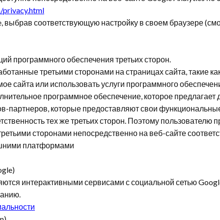
n
/
privacy
.
html
e, выбрав соответствующую настройку в своем браузере (смо
ций программного обеспечения третьих сторон.
работанные третьими сторонами на страницах сайта, такие как
ое сайта или использовать услуги программного обеспечени
олнительное программное обеспечение, которое предлагает 
тов-партнеров, которые предоставляют свои функциональные
ственность тех же третьих сторон. Поэтому пользователю 
третьими сторонами непосредственно на веб-сайте соответ
ешними платформами
gle)
яются интерактивными сервисами с социальной сетью Googl
ванию.
иальности
n)