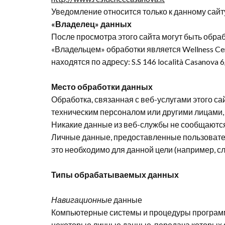
Уведомление относится только к данному сайту
«Владелец» данных
После просмотра этого сайта могут быть об
«Владельцем» обработки является
Wellness
Ce
находятся по адресу:
S.S
146
localit
à
Casanova
6
Место
обработки
данных
Обработка, связанная с веб-услугами этого с
техническим персоналом или другими лицами
Никакие данные из веб-службы не сообщаются
Личные данные, предоставленные пользователя
это необходимо для данной цели (например, сл
Типы
обрабатываемых
данных
Навигационные
данные
Компьютерные системы и процедуры программн
некоторые личные данные, передача которых 