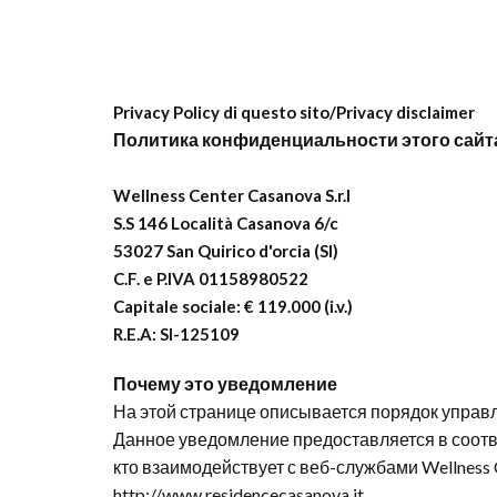
Privacy Policy di questo sito/Privacy disclaimer
Политика конфиденциальности этого сайт
Wellness Center Casanova S.r.l
S.S 146 Località Casanova 6/c
53027 San Quirico d'orcia (SI)
C.F. e P.IVA 01158980522
Capitale sociale: € 119.000 (i.v.)
R.E.A: SI-125109
Почему это уведомление
На этой странице описывается порядок управл
Данное уведомление предоставляется в соотв
кто взаимодействует с веб-службами Wellness 
http://www.residencecasanova.it