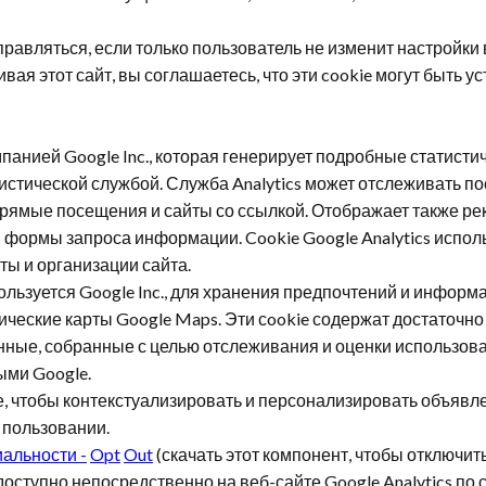
правляться, если только пользователь не изменит настройки
вая этот сайт, вы соглашаетесь, что эти
cookie
могут быть у
омпанией Google Inc., которая генерирует подробные статист
стической службой. Служба Analytics может отслеживать пос
рямые посещения и сайты со ссылкой. Отображает также рекл
ия формы запроса информации.
Cookie
Google Analytics испол
ы и организации сайта.
пользуется Google Inc., для хранения предпочтений и информ
ческие карты Google Maps. Эти сookie содержат достаточно
нные, собранные с целью отслеживания и оценки использова
ыми Google.
, чтобы контекстуализировать и персонализировать объявл
 пользовании.
иальности
-
Opt
Out
(скачать этот компонент, чтобы отключит
оступно непосредственно на веб-сайте Google Analytics по