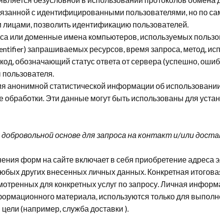
вязанной с идентифицированными пользователями, но по сам
 лицами, позволить идентификацию пользователей.
реса или доменные имена компьютеров, используемых пользо
ntifier) ​​запрашиваемых ресурсов, время запроса, метод, и
код, обозначающий статус ответа от сервера (успешно, ошибка
 пользователя.
ия анонимной статистической информации об использовании 
 обработки. Эти данные могут быть использованы для устан
добровольной основе для запроса на контакт и/или доста
лнения форм на сайте включает в себя приобретение адреса 
 любых других внесенных личных данных. Конкретная итогов
мотренных для конкретных услуг по запросу. Личная инфор
ормационного материала, используются только для выполне
 цели (например, служба доставки ).