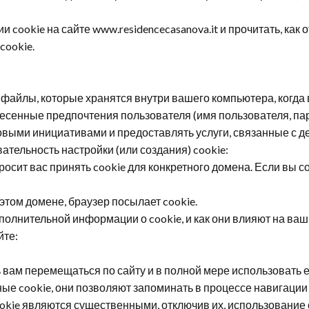
нии
cookie
на сайте www.residencecasanova.it и прочитать, как
cookie
.
файлы, которые хранятся внутри вашего компьютера, когда 
сенные предпочтения пользователя (имя пользователя, парол
выми инициативами и предоставлять услуги, связанные с де
овательность настройки (или создания)
cookie
:
просит вас принять
cookie
для конкретного домена. Если вы с
в этом домене, браузер посылает
cookie
.
дополнительной информации о
cookie
, и как они влияют на ва
йте:
ь вам перемещаться по сайту и в полной мере использовать 
нные
cookie
, они позволяют запоминать в процессе навигаци
okie
являются существенными, отключив их, использование 