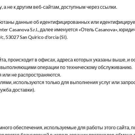
, а не к другим веб-сайтам, доступным через ссылки.
работаны данные об идентифицированных или идентифицируе
nter
Casanova
S
.
r
.
l
., далее именуется «Отель Casanova», юрид
/
c
, 53027
San
Quirico
d
'
orcia
(
SI
).
айта, происходит в офисах, адреса которых указаны выше, и
, выполняющими операции по техническому обслуживанию.
 или не распространяются.
ми, используются только для выполнения услуг или запрос
ужба доставки).
ого обеспечения, используемые для работы этого сайта, 
является безусловной в использовании протоколов обмена 