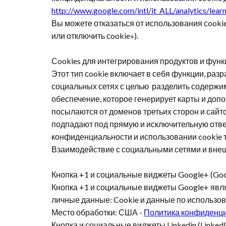
http
://
www
.
google
.
com
/
intl
/
it
_
ALL
/
analytics
/
lear
Вы можете отказаться от использования сooki
или отключить сookie»).
Сookies для интегрирования продуктов и функ
Этот тип сookie включает в себя функции, раз
социальных сетях с целью разделить содержим
обеспечение, которое генерирует карты и доп
посылаются от доменов третьих сторон и сай
подпадают под прямую и исключительную ответ
конфиденциальности и использовании
cookie
Взаимодействие с социальными сетями и вн
Кнопка +1 и социальные виджеты Google+ (Goo
Кнопка +1 и социальные виджеты Google+ явл
личные данные: Cookie и данные по использо
Место обработки: США -
Политика конфиденц
Кнопка и социальные виджеты Linkedin (LinkedI