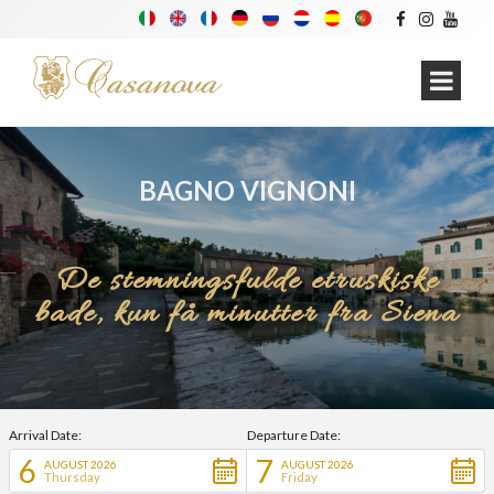
BAGNO VIGNONI
De stemningsfulde etruskiske
bade, kun få minutter fra Siena
Arrival Date:
Departure Date:
6
7
AUGUST 2026
AUGUST 2026
Thursday
Friday