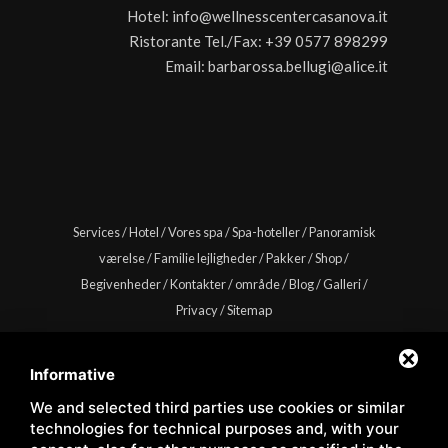
Hotel:
info@wellnesscentercasanova.it
Ristorante Tel./Fax:
+39 0577 898299
Email:
barbarossa.bellugi@alice.it
Services
/
Hotel
/
Vores spa
/
Spa-hoteller
/
Panoramisk
værelse
/
Familie lejligheder
/
Pakker
/
Shop
/
Begivenheder
/
Kontakter
/
område
/
Blog
/
Galleri
/
Privacy
/
Sitemap
Informative
We and selected third parties use cookies or similar
Copyright © Wellness Center Casanova s.r.l. | S.S. 146
technologies for technical purposes and, with your
Località Casanova 6/c | 53027 San Quirico D'Orcia (Siena) |