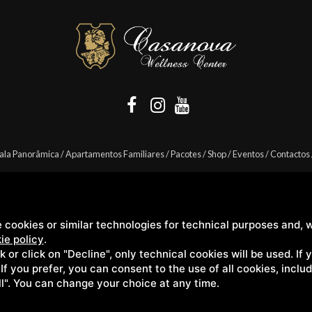
ala Panorâmica
/
Apartamentos Familiares
/
Pacotes
/
Shop
/
Eventos
/
Contactos
 cookies or similar technologies for technical purposes and, w
Casanova s.r.l. | S.S. 146 Località Casanova 6/c | 53027 San Quirico D'Orcia (Sien
ie policy
.
ck or click on "Decline", only technical cookies will be used. If
. If you prefer, you can consent to the use of all cookies, incl
ll". You can change your choice at any time.