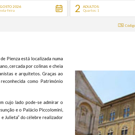
2
GOSTO 2026
ADULTOS:
exta-feira
Quartos: 1
Código
de Pienza está localizada numa
no, cercada por colinas e cheia
anistas e arquitetos. Graças ao
i reconhecida como Património
 em cujo lado pode-se admirar o
ssunção e o Palácio Piccolomini,
 Julieta” do célebre realizador