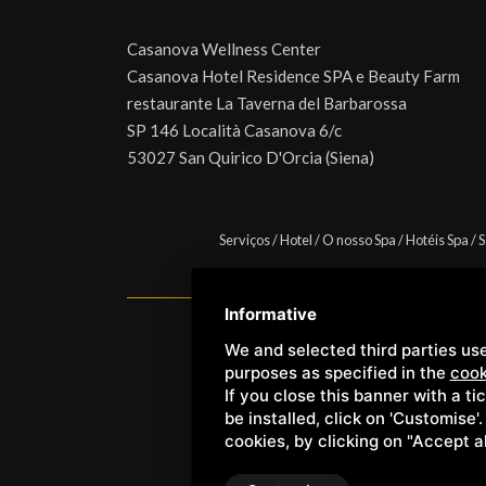
Casanova Wellness Center
Casanova Hotel Residence SPA e Beauty Farm
restaurante La Taverna del Barbarossa
SP 146 Località Casanova 6/c
53027 San Quirico D'Orcia (Siena)
Serviços
/
Hotel
/
O nosso Spa
/
Hotéis Spa
/
S
Informative
We and selected third parties use
Copyright © Wellness Center 
purposes as specified in the
cook
If you close this banner with a ti
be installed, click on 'Customise'
cookies, by clicking on "Accept a