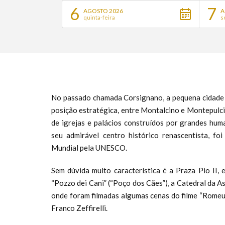
6
7
AGOSTO 2026
A
quinta-feira
s
No passado chamada Corsignano, a pequena cidade 
posição estratégica, entre Montalcino e Montepulcia
de igrejas e palácios construídos por grandes hum
seu admirável centro histórico renascentista, fo
Mundial pela UNESCO.
Sem dúvida muito característica é a Praza Pio II,
“Pozzo dei Cani” (“Poço dos Cães”), a Catedral da A
onde foram filmadas algumas cenas do filme “Romeu e
Franco Zeffirelli.