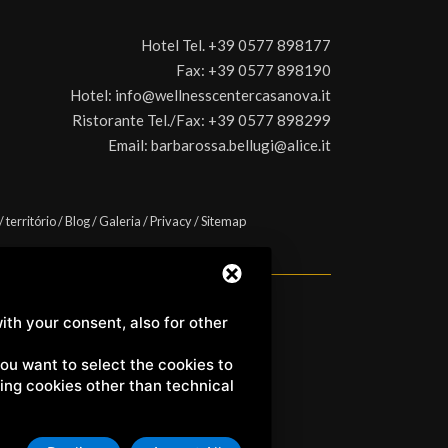
Hotel Tel.
+39 0577 898177
Fax:
+39 0577 898190
Hotel:
info@wellnesscentercasanova.it
Ristorante Tel./Fax:
+39 0577 898299
Email:
barbarossa.bellugi@alice.it
/
território
/
Blog
/
Galeria
/
Privacy
/
Sitemap
ith your consent, also for other
a) | C.F. e P.IVA 01158980522
 you want to select the cookies to
uding cookies other than technical